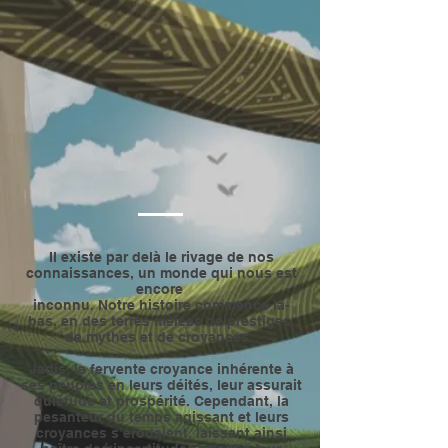
Il existe par delà le rivage de nos
connaissances, un monde qui nous est
encore
inconnu. Notre histoire commence là-
bas, en des terres mêlées de prestiges,
de mythes
et de croyances.
Jadis, la fervente croyance inhérente à
ses peuples en leurs déités, leur assurait
quiétude
et prospérité. Cependant, la
pesanteur du temps agissant et leurs
croyances s’érodaient, laissant ainsi