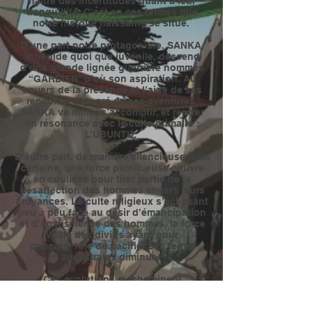
naître des incertitudes quant à leur
tranquillité. C’est en ces termes que
notre histoire naissante se situe.
D’une part notre protagoniste, SANKA,
intrépide quoi que juvénile, descend
d’une grande
lignée guerrière nommés
“GARDIEN” d’où son aspiration. Au
travers de la présence et l’aide de ses
rencontres au gré de ses aventures,
SANKA va mûrir, s’accomplir, et rentrer
en résonance avec le culte primaire :
L’UBUNTU.
D’autre part, de manière silencieuse mais
certaine, une force pernicieuse oeuvre
en coulisse pour tirer partie de la
désaffection
des hommes envers leurs
croyances. Le culte religieux s’éclipsant
peu à peu face
au désir d’émancipation
et d’omniscience des hommes, la force
vitale des
divins ayant pour
principal rôle de pacifier ses terres
ancestrales diminue.
Ces évolutions s’acheminent
indéniablement vers un antagonisme
ouvert, voyant d’un côté les forces